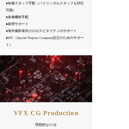
●各種スタッフ手配（バイリンガルスタッフも対応
可能）
●各種機材手配
●経理サポート
●海外撮影者向けのホスピタリティのサポート
●SPC（Special Purpose Company設立のためのサポー
ト）
VFX CG Production
理想的なCGを